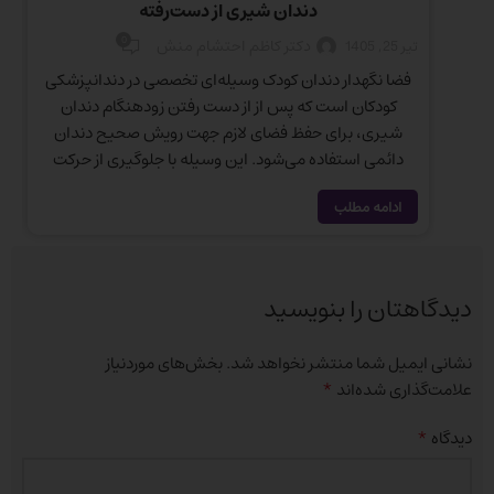
دندان شیری از دست‌رفته
0
دکتر کاظم احتشام منش
تیر 25, 1405
تیر 
فضا نگهدار دندان کودک وسیله‌ای تخصصی در دندانپزشکی
کودکان است که پس از از دست رفتن زودهنگام دندان
شیری، برای حفظ فضای لازم جهت رویش صحیح دندان
ا
دائمی استفاده می‌شود. این وسیله با جلوگیری از حرکت
دندان‌های مجاور، به حفظ نظم دندان‌ها و کاهش احتمال
ا
ادامه مطلب
مشکلات ارتودنسی در آینده کمک می‌کند. در این مقاله با
انواع فضا نگهدار ثابت و متحرک، زمان مناسب استفاده،
مراحل نصب، مراقبت‌های لازم، مدت استفاده و عوامل موثر
بر هزینه آن آشنا می‌شوید.
دیدگاهتان را بنویسید
نشانی ایمیل شما منتشر نخواهد شد.
بخش‌های موردنیاز
*
علامت‌گذاری شده‌اند
*
دیدگاه