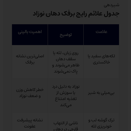
شیردهی
جدول علائم رایج برفک دهان نوزاد
علامت
اهمیت بالینی
توضیح
روی زبان، لثه یا
لکه‌های سفید یا
اصلی‌ترین نشانه
سقف دهان
خاکستری
برفک
ظاهر می‌شوند و
پاک نمی‌شوند
نوزاد به دلیل درد
خطر کاهش وزن
بی‌میلی به شیر
یا سوزش از
و ضعف نوزاد
تغذیه امتناع
می‌کند
ترک گوشه لب و
نشانه پیشرفت
ناشی از التهاب
خونریزی لثه
عفونت
قارچی در دهان