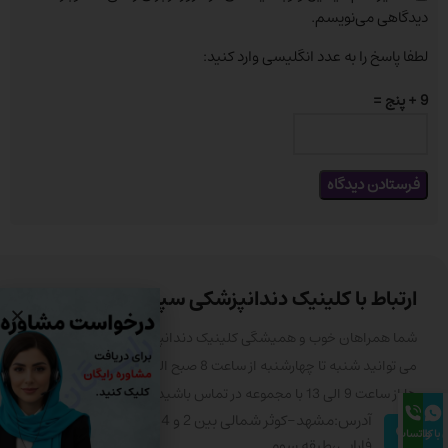
دیدگاهی می‌نویسم.
لطفا پاسخ را به عدد انگلیسی وارد کنید:
9 + پنج =
ارتباط با کلینیک دندانپزشکی سپهر سلامت
شما همراهان خوب و همیشگی کلینیک دندانپزشکی سپهر سلامت
می توانید شنبه تا چهارشنبه از ساعت 8 صبح الی 8 شب و پنج شنبه
ها از ساعت 9 الی 13 با مجموعه در تماس باشید .
آدرس:مشهد-کوثر شمالی بین 2 و 4 ساختمان پزشکان
با کلینیک
واتساپ
فارابی،طبقه سوم