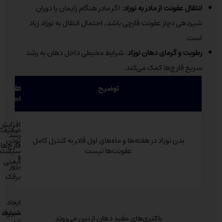
انتقال عفونت از مادر به نوزاد
: اگر مادر هنگام زایمان یا دوران
شیردهی دچار عفونت قارچی باشد، احتمال انتقال به نوزاد زیاد
است.
رطوبت و گرمای دهان نوزاد
: شرایط محیطی داخل دهان به رشد
سریع قارچ‌ها کمک می‌کند.
توضیح
عامل
نتیجه
احتمالی
افزایش
ضعیف
رشد
بدن نوزاد در هفته‌ها و ماه‌های اول قادر به کنترل کامل
بودن
قارچ‌ها
عفونت‌ها نیست
سیستم
و
ایمنی
بروز
برفک
ایجاد
شرایط
مصرف
باکتری‌های مفید دهان از بین می‌روند