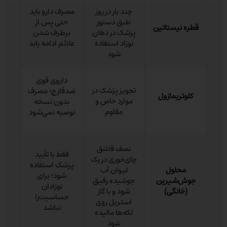
چند بار در روز
مصرف دارو باید
طبق دستور
حتی پس از
قطره نیستاتین
پزشک در دهان
برطرف شدن
نوزاد استفاده
علائم ادامه یابد
شود
داروی قوی
تجویز پزشک در
ضدقارچ؛ مصرف
کلوتریمازول
موارد خاص و
بدون نسخه
مقاوم
توصیه نمی‌شود
نصف قاشق
فقط با تأیید
چای‌خوری در یک
پزشک استفاده
محلول
لیوان آب
شود؛ برای
جوش‌شیرین
جوشیده رقیق
نوزادان
(خانگی)
شود و با گاز
حساسیت‌زا
استریل روی
نباشد
لکه‌ها مالیده
شود