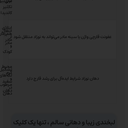
برای
آنتی‌بی
تکثیر
کاندیدا
ابتلای
انتقال
هم‌زمان
عفونت قارچی واژن یا سینه مادر می‌تواند به نوزاد منتقل شود
از
مادر
مادر
و
کودک
محیط
تشکیل
گرم
لکه‌های
دهان نوزاد شرایط ایده‌آل برای رشد قارچ دارد
و
سفید
مرطوب
در
دهان
دهان
لبخندی زیبا و دهانی سالم ، تنها یک کلیک