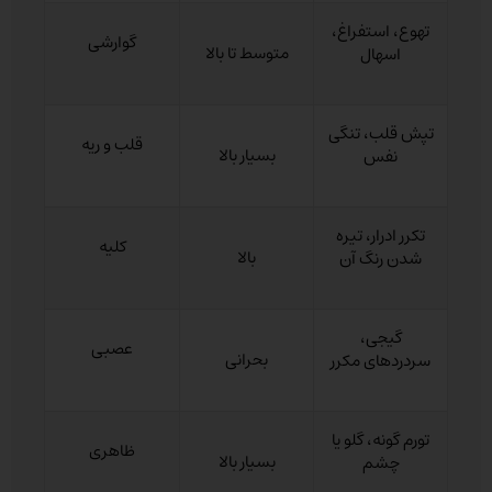
تهوع، استفراغ،
گوارشی
متوسط تا بالا
اسهال
تپش قلب، تنگی
قلب و ریه
بسیار بالا
نفس
تکرر ادرار، تیره
کلیه
بالا
شدن رنگ آن
گیجی،
عصبی
بحرانی
سردردهای مکرر
تورم گونه، گلو یا
ظاهری
بسیار بالا
چشم